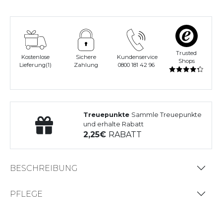
Trusted
Kostenlose
Sichere
Kundenservice
Shops
Lieferung(1)
Zahlung
0800 181 42 96
Treuepunkte
Sammle Treuepunkte
und erhalte Rabatt
2,25
RABATT
BESCHREIBUNG
PFLEGE