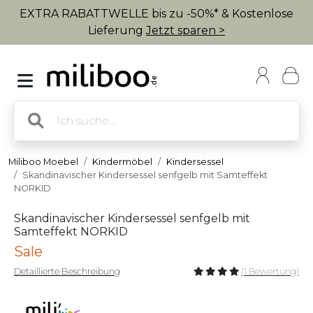
EXTRA RABATTWELLE bis zu -50%* & Kostenlose
Lieferung
Jetzt sparen >
Miliboo Moebel
Kindermöbel
Kindersessel
Skandinavischer Kindersessel senfgelb mit Samteffekt
NORKID
Skandinavischer Kindersessel senfgelb mit
Samteffekt NORKID
Sale
Detaillierte Beschreibung
(1 Bewertung)