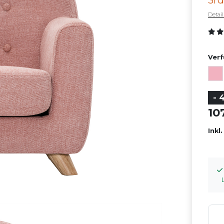
3rd
Detai
Verf
- 
1
Inkl