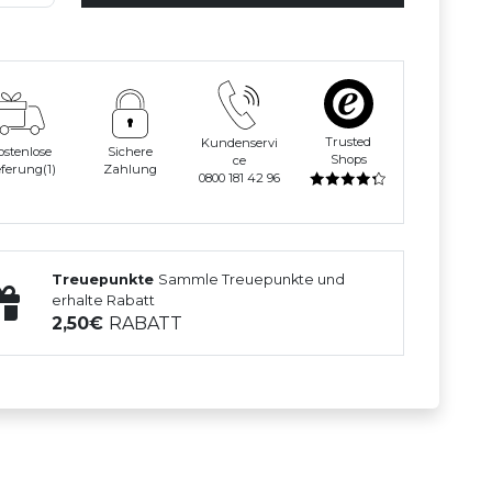
Trusted
Kundenservi
ostenlose
Sichere
Shops
ce
eferung(1)
Zahlung
0800 181 42 96
Treuepunkte
Sammle Treuepunkte und
erhalte Rabatt
2,50
RABATT