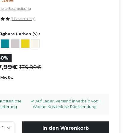
 Sale
llierte Beschreibung
(1 Bewertung)
ügbare Farben (5) :
40%
07,99
179,99
. MwSt.
Kostenlose
Auf Lager, Versand innerhalb von 1
Lieferung
Woche Kostenlose Rücksendung
In den Warenkorb