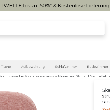
WELLE bis zu -50%* & Kostenlose Lieferun
Tische
Aufbewahrung
Schlafzimmer
Badezimmer
Skandinavischer Kindersessel aus strukturiertem Stoff mit Samteffekt
Ska
str
und