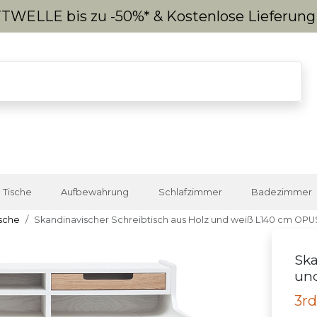
WELLE bis zu -50%* & Kostenlose Lieferun
Tische
Aufbewahrung
Schlafzimmer
Badezimmer
sche
Skandinavischer Schreibtisch aus Holz und weiß L140 cm OPU
Ska
un
3rd