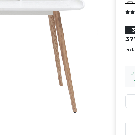
Detai
- 
3
Inkl