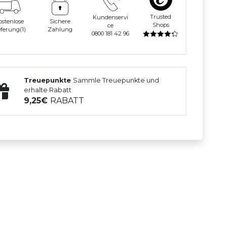
Trusted
Kundenservi
ostenlose
Sichere
Shops
ce
eferung(1)
Zahlung
0800 181 42 96
Treuepunkte
Sammle Treuepunkte und
erhalte Rabatt
9,25
RABATT