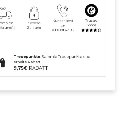
Trusted
Kundenservi
ostenlose
Sichere
Shops
ce
eferung(1)
Zahlung
0800 181 42 96
Treuepunkte
Sammle Treuepunkte und
erhalte Rabatt
9,75
RABATT