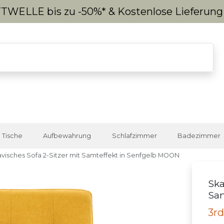
WELLE bis zu -50%* & Kostenlose Lieferun
Tische
Aufbewahrung
Schlafzimmer
Badezimmer
visches Sofa 2-Sitzer mit Samteffekt in Senfgelb MOON
Ska
Sam
3rd