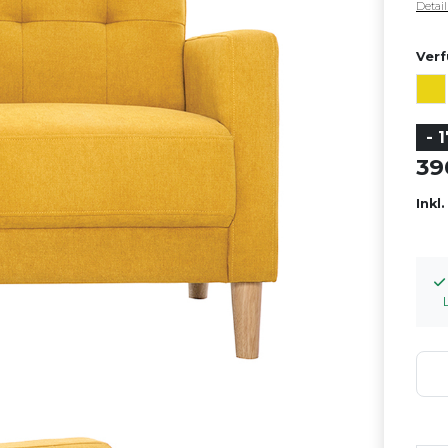
Detai
Verf
- 
3
Inkl