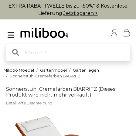
EXTRA RABATTWELLE bis zu -50%* & Kostenlose
Lieferung
Jetzt sparen >
Miliboo Moebel
Gartenmöbel
Gartenliegen
Sonnenstuhl Cremefarben BIARRITZ
Sonnenstuhl Cremefarben BIARRITZ (
Dieses
Produkt wird nicht mehr verkauft
)
Detaillierte Beschreibung