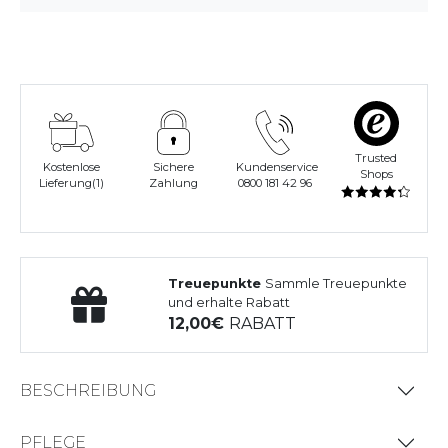
Trusted
Kostenlose
Sichere
Kundenservice
Shops
Lieferung(1)
Zahlung
0800 181 42 96
Treuepunkte
Sammle Treuepunkte
und erhalte Rabatt
12,00
RABATT
BESCHREIBUNG
PFLEGE