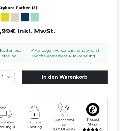
ügbare Farben (5) :
,99€ Inkl. MwSt.
Kostenlose
Auf Lager, Versand innerhalb von 1
Lieferung
Woche Kostenlose Rücksendung
In den Warenkorb
Trusted
Kundenservi
ostenlose
Sichere
Shops
ce
eferung(1)
Zahlung
0800 181 42 96