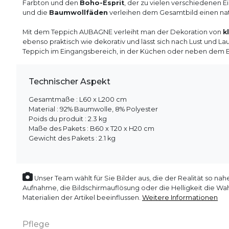
Farbton und den
Boho-Esprit
, der zu vielen verschiedenen E
und die
Baumwollfäden
verleihen dem Gesamtbild einen natü
Mit dem Teppich AUBAGNE verleiht man der Dekoration von
k
ebenso praktisch wie dekorativ und lässt sich nach Lust und Lau
Teppich im Eingangsbereich, in der Küchen oder neben dem Bett
Technischer Aspekt
Gesamtmaße : L60 x L200 cm
Material : 92% Baumwolle, 8% Polyester
Poids du produit : 2.3 kg
Maße des Pakets : B60 x T20 x H20 cm
Gewicht des Pakets : 2.1 kg
Unser Team wählt für Sie Bilder aus, die der Realität so
Aufnahme, die Bildschirmauflösung oder die Helligkeit die
Materialien der Artikel beeinflussen.
Weitere Informationen
Pflege