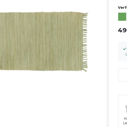
Verf
49
K
Li