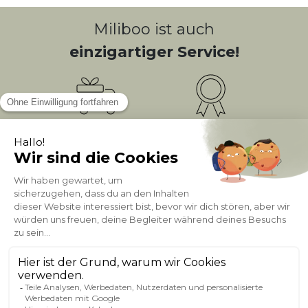
Miliboo ist auch
einzigartiger Service!
Kostenlose
Bonusprogramm
10
(1)
Lieferung
PUNKTE = 5
Kundenservice
Sichere Zahlung
0800 181 42 96