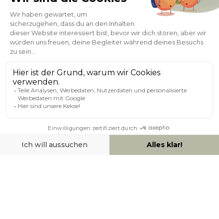
Kundenservice
Sichere Zahlung
0800 181 42 96
ÜBER MILIBOO
HILFE & KONTAKT