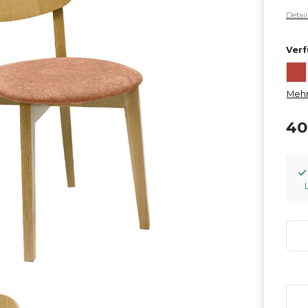
Detai
Verf
Mehr
40