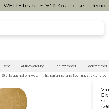
WELLE bis zu -50%* & Kostenlose Lieferun
Tische
Aufbewahrung
Schlafzimmer
Badezimmer
-Stühle aus hellem Holz mit Eichenfurnier und Stoff mit strukturiertem
Vin
Eic
str
(2e