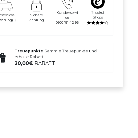
Trusted
Kundenservi
ostenlose
Sichere
Shops
ce
eferung(1)
Zahlung
0800 181 42 96
Treuepunkte
Sammle Treuepunkte und
erhalte Rabatt
20,00
RABATT