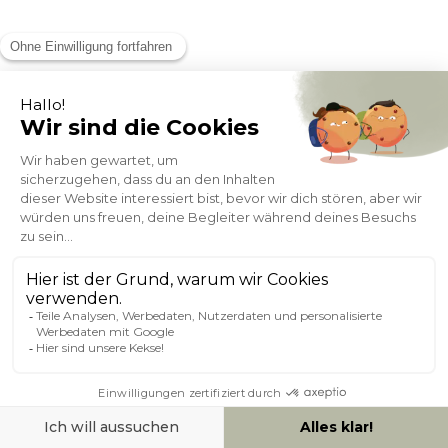
Designer Esstisch aus runder Eiche und Schwarzem Holz D90
cm CALISTA
(1)