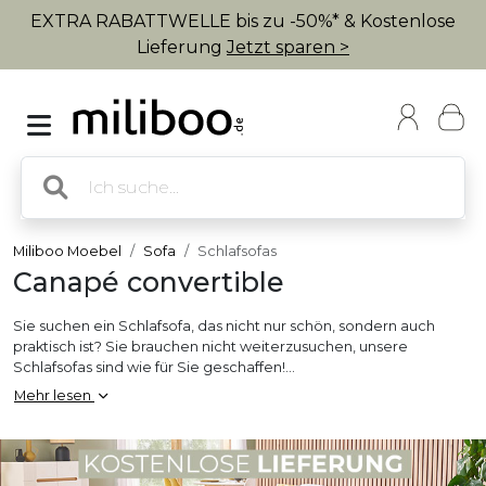
EXTRA RABATTWELLE bis zu -50%* & Kostenlose
Lieferung
Jetzt sparen >
Miliboo Moebel
Sofa
Schlafsofas
Canapé convertible
Sie suchen ein Schlafsofa, das nicht nur schön, sondern auch
praktisch ist? Sie brauchen nicht weiterzusuchen, unsere
Schlafsofas sind wie für Sie geschaffen!
Mehr lesen
Im Nu wird aus dem
Sofa
ein Schlafplatz und Sie werden Ihren
Freunden mit diesem Sofa imponieren und ihnen ein bequemes
Bett bieten. Somit können Sie viele Abende mit Ihren Lieben
verbringen und sie ganz unbeschwert bei Ihnen empfangen.